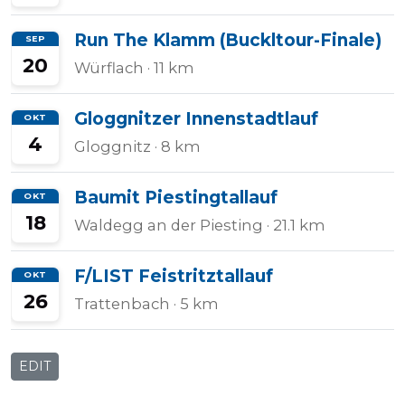
Run The Klamm (Buckltour-Finale)
SEP
20
Würflach
· 11 km
Gloggnitzer Innenstadtlauf
OKT
4
Gloggnitz
· 8 km
Baumit Piestingtallauf
OKT
18
Waldegg an der Piesting
· 21.1 km
F/LIST Feistritztallauf
OKT
26
Trattenbach
· 5 km
EDIT