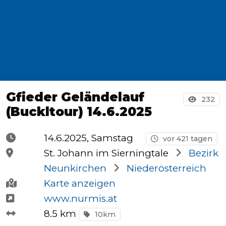
Halbmarathons
OCR
Gfieder Geländelauf
Wien
232
(Buckltour) 14.6.2025
14.6.2025, Samstag
vor 421 tagen
Virtuelle
St. Johann im Sierningtale
Bezirk
Läufe
Neunkirchen
Niederösterreich
Karte anzeigen
www.nurmis.at
Kinder
8.5 km
10km
events