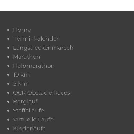
Home
Terminkalender
Langstreckenmarsch
Marathon
Halbmarathon
10 km
5 km
OCR Obstacle Races
Berglauf
Staffelläufe
Virtuelle Läufe
Kinderläufe