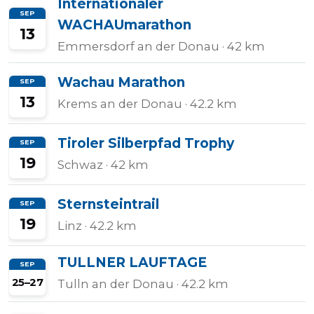
Internationaler
SEP
WACHAUmarathon
13
Emmersdorf an der Donau
· 42 km
Tempo
Rechner
Wachau Marathon
SEP
13
Krems an der Donau
· 42.2 km
Wettkampfzeit-
Tiroler Silberpfad Trophy
SEP
Prognose
19
Schwaz
· 42 km
Sternsteintrail
SEP
Herzfrequenzzonen
19
Linz
· 42.2 km
Event
TULLNER LAUFTAGE
SEP
hinzufügen
25–27
Tulln an der Donau
· 42.2 km