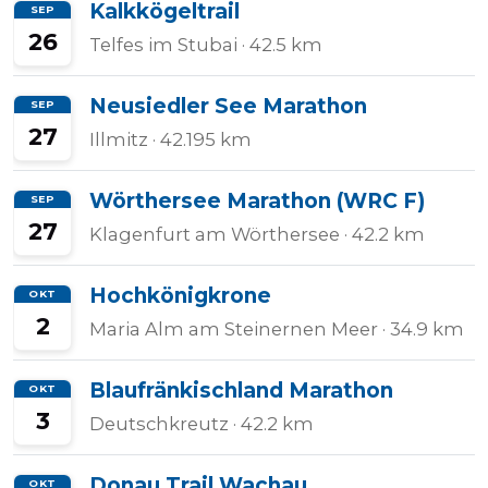
Kalkkögeltrail
SEP
26
Telfes im Stubai
· 42.5 km
Neusiedler See Marathon
SEP
27
Illmitz
· 42.195 km
Wörthersee Marathon (WRC F)
SEP
27
Klagenfurt am Wörthersee
· 42.2 km
Hochkönigkrone
OKT
2
Maria Alm am Steinernen Meer
· 34.9 km
Blaufränkischland Marathon
OKT
3
Deutschkreutz
· 42.2 km
Donau Trail Wachau
OKT