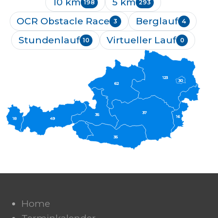
10 km
5 km
198
293
OCR Obstacle Race
Berglauf
3
4
Stundenlauf
Virtueller Lauf
10
0
123
30
62
37
35
16
18
49
35
Home