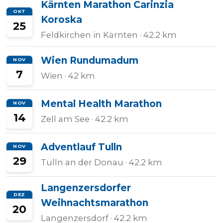
Kärnten Marathon Carinzia
OKT
Koroska
25
Feldkirchen in Kärnten
· 42.2 km
Wien Rundumadum
NOV
7
Wien
· 42 km
Mental Health Marathon
NOV
14
Zell am See
· 42.2 km
Adventlauf Tulln
NOV
29
Tulln an der Donau
· 42.2 km
Langenzersdorfer
DEZ
Weihnachtsmarathon
20
Langenzersdorf
· 42.2 km