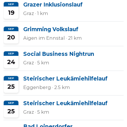
Grazer Inklusionslauf
SEP
19
Graz
· 1 km
Grimming Volkslauf
SEP
20
Aigen im Ennstal
· 21 km
Social Business Nightrun
SEP
24
Graz
· 5 km
Steirischer Leukämiehilfelauf
SEP
25
Eggenberg
· 2.5 km
Steirischer Leukämiehilfelauf
SEP
25
Graz
· 5 km
Bad Loiperdorfer