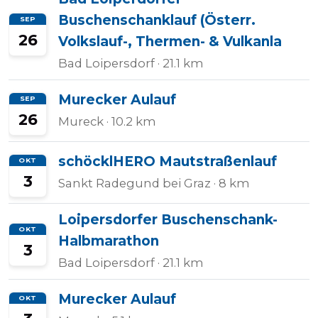
Buschenschanklauf (Österr.
SEP
26
Volkslauf-, Thermen- & Vulkanla
Bad Loipersdorf
· 21.1 km
Murecker Aulauf
SEP
26
Mureck
· 10.2 km
schöcklHERO Mautstraßenlauf
OKT
3
Sankt Radegund bei Graz
· 8 km
Loipersdorfer Buschenschank-
OKT
Halbmarathon
3
Bad Loipersdorf
· 21.1 km
Murecker Aulauf
OKT