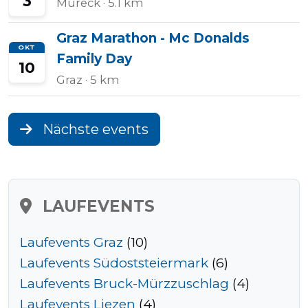
3
Mureck
· 5.1 km
Graz Marathon - Mc Donalds
OKT
Family Day
10
Graz
· 5 km
Nächste events
LAUFEVENTS
Laufevents Graz
(10)
Laufevents Südoststeiermark
(6)
Laufevents Bruck-Mürzzuschlag
(4)
Laufevents Liezen
(4)