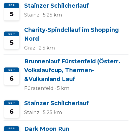
Stainzer Schilcherlauf
SEP
5
Stainz
· 5.25 km
Tempo
Charity-Spindellauf im Shopping
Rechner
SEP
Nord
5
Graz
· 2.5 km
Wettkampfzeit-
Brunnenlauf Fürstenfeld (Österr.
Prognose
Volkslaufcup, Thermen-
SEP
6
&Vulkanland Lauf
Fürstenfeld
· 5 km
Herzfrequenzzonen
Stainzer Schilcherlauf
SEP
Event
6
Stainz
· 5.25 km
hinzufügen
Dark Moon Run
SEP