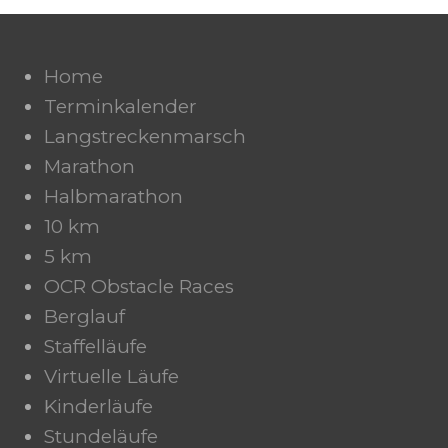
Home
Terminkalender
Langstreckenmarsch
Marathon
Halbmarathon
10 km
5 km
OCR Obstacle Races
Berglauf
Staffelläufe
Virtuelle Läufe
Kinderläufe
Stundeläufe