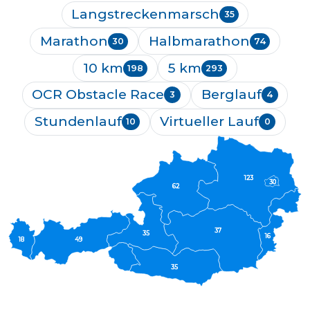
Langstreckenmarsch
35
Marathon
Halbmarathon
30
74
10 km
5 km
198
293
OCR Obstacle Race
Berglauf
3
4
Stundenlauf
Virtueller Lauf
10
0
123
30
62
37
35
16
18
49
35