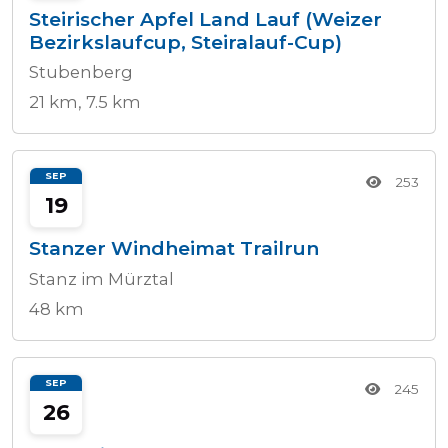
Steirischer Apfel Land Lauf (Weizer
Bezirkslaufcup, Steiralauf-Cup)
Stubenberg
21 km, 7.5 km
SEP
253
19
Stanzer Windheimat Trailrun
Stanz im Mürztal
48 km
SEP
245
26