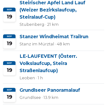
Steirischer Apfel Land Lauf
(Weizer Bezirkslaufcup,
SEP
19
Steiralauf-Cup)
Stubenberg
· 21 km
Stanzer Windheimat Trailrun
SEP
19
Stanz im Mürztal
· 48 km
LE-LAUFEVENT (Österr.
Volkslaufcup, Steira
SEP
19
Straßenlaufcup)
Leoben
· 1 h
Grundlseer Panoramalauf
SEP
19
Grundlsee
· 13.9 km