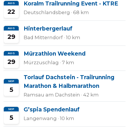
Koralm Trailrunning Event - KTRE
AUG
Halbmarathons
22
Deutschlandsberg
· 68 km
Hinterbergerlauf
AUG
OCR
29
Bad Mitterndorf
· 10 km
Mürzathlon Weekend
AUG
Wien
29
Mürzzuschlag
· 7 km
Torlauf Dachstein - Trailrunning
Virtuelle
SEP
Marathon & Halbmarathon
5
Läufe
Ramsau am Dachstein
· 42 km
G’spia Spendenlauf
SEP
Kinder
5
Langenwang
· 10 km
events