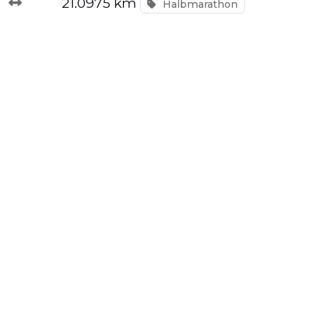
21.0975 km
Halbmarathon
Tempo
Rechner
Wettkampfzeit-
Prognose
Herzfrequenzzonen
Event
hinzufügen