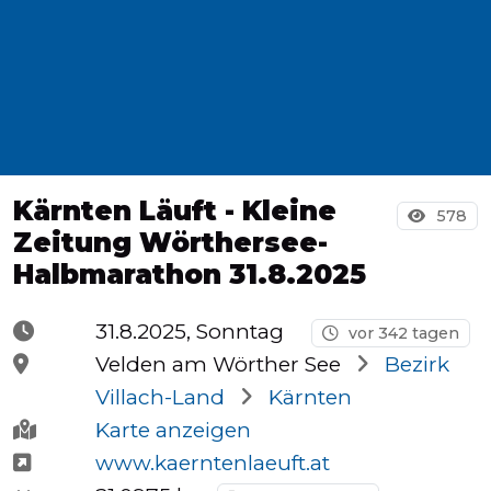
Halbmarathons
OCR
Kärnten Läuft - Kleine
Wien
578
Zeitung Wörthersee-
Halbmarathon 31.8.2025
Virtuelle
31.8.2025, Sonntag
vor 342 tagen
Läufe
Velden am Wörther See
Bezirk
Villach-Land
Kärnten
Karte anzeigen
Kinder
www.kaerntenlaeuft.at
events