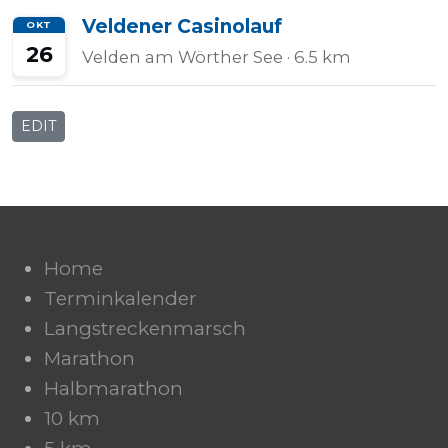
Veldener Casinolauf
OKT
26
Velden am Wörther See
· 6.5 km
EDIT
Home
Terminkalender
Langstreckenmarsch
Marathon
Halbmarathon
10 km