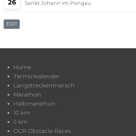
26
Sankt Johann im Pongau
EDIT
Home
Terminkalender
Langstreckenmarsch
Marathon
Halbmarathon
10 km
5 km
OCR Obstacle Races