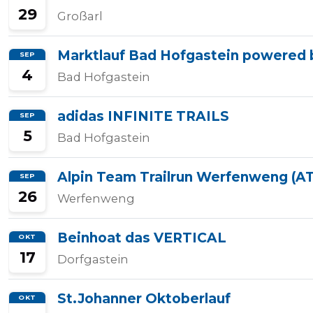
29
Großarl
Marktlauf Bad Hofgastein powered
SEP
4
Bad Hofgastein
adidas INFINITE TRAILS
SEP
5
Bad Hofgastein
Alpin Team Trailrun Werfenweng (A
SEP
26
Werfenweng
Beinhoat das VERTICAL
OKT
17
Dorfgastein
St.Johanner Oktoberlauf
OKT