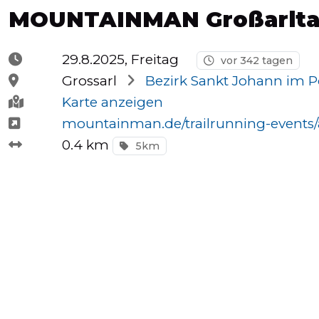
MOUNTAINMAN Großarltal -
Halbmarathons
29.8.2025, Freitag
vor 342 tagen
OCR
Grossarl
Bezirk Sankt Johann im 
Karte anzeigen
mountainman.de/trailrunning-events/alp
Wien
0.4 km
5km
Virtuelle
Läufe
Kinder
events