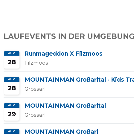
Tempo
Rechner
LAUFEVENTS IN DER UMGEBUN
Runmageddon X Filzmoos
AUG
Wettkampfzeit-
28
Filzmoos
Prognose
MOUNTAINMAN Großarltal - Kids Tra
AUG
28
Grossarl
Herzfrequenzzonen
MOUNTAINMAN Großarltal
AUG
Event
29
Grossarl
hinzufügen
MOUNTAINMAN Großarl
AUG