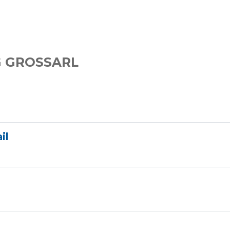
G GROSSARL
il