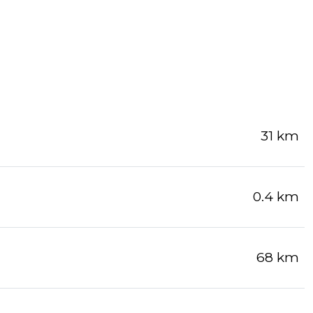
31 km
0.4 km
68 km