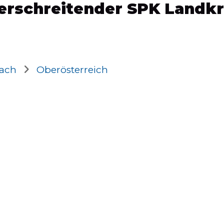
berschreitender SPK Landkr
bach
Oberösterreich