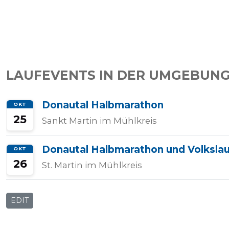
Tempo
Rechner
LAUFEVENTS IN DER UMGEBUNG
Wettkampfzeit-
Donautal Halbmarathon
OKT
Prognose
25
Sankt Martin im Mühlkreis
Donautal Halbmarathon und Volkslau
OKT
Herzfrequenzzonen
26
St. Martin im Mühlkreis
Event
EDIT
hinzufügen