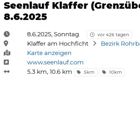
Seenlauf Klaffer (Grenzü
Halbmarathons
8.6.2025
8.6.2025, Sonntag
OCR
vor 426 tagen
Klaffer am Hochficht
Bezirk Rohr
Karte anzeigen
Wien
www.seenlauf.com
5.3 km
, 10.6 km
5km
10km
Virtuelle
Läufe
Kinder
events