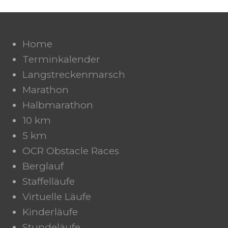
Home
Terminkalender
Langstreckenmarsch
Marathon
Halbmarathon
10 km
5 km
OCR Obstacle Races
Berglauf
Staffelläufe
Virtuelle Läufe
Kinderläufe
Stundeläufe