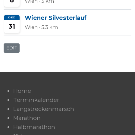
6
Wien
· 3 km
Wiener Silvesterlauf
DEZ
31
Wien
· 5.3 km
EDIT
Home
Terminkalender
Langstreckenmarsch
Marathon
Halbmarathon