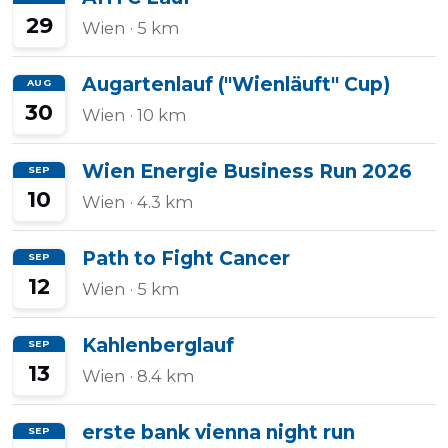
29
Wien
· 5 km
Augartenlauf ("Wienläuft" Cup)
AUG
30
Wien
· 10 km
Wien Energie Business Run 2026
SEP
10
Wien
· 4.3 km
Path to Fight Cancer
SEP
12
Wien
· 5 km
Kahlenberglauf
SEP
13
Wien
· 8.4 km
erste bank vienna night run
SEP