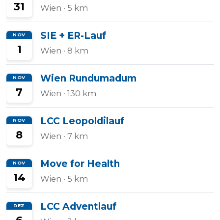
31
Wien
· 5 km
SIE + ER-Lauf
NOV
1
Wien
· 8 km
Wien Rundumadum
NOV
7
Wien
· 130 km
LCC Leopoldilauf
NOV
8
Wien
· 7 km
Move for Health
NOV
14
Wien
· 5 km
LCC Adventlauf
DEZ