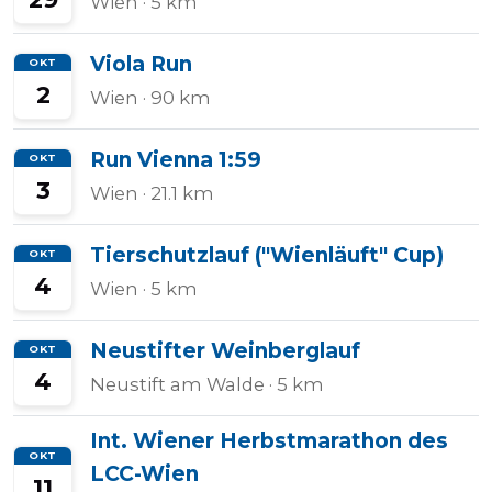
Wien
· 5 km
Viola Run
OKT
2
Wien
· 90 km
Run Vienna 1:59
OKT
3
Wien
· 21.1 km
Tierschutzlauf ("Wienläuft" Cup)
OKT
4
Wien
· 5 km
Neustifter Weinberglauf
OKT
4
Neustift am Walde
· 5 km
Int. Wiener Herbstmarathon des
OKT
LCC-Wien
11