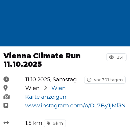
Halbmarathons
OCR
Vienna Climate Run
Wien
251
11.10.2025
11.10.2025, Samstag
vor 301 tagen
Virtuelle
Wien
Wien
Läufe
Karte anzeigen
www.instagram.com/p/DL7ByJjMl3N
Kinder
1.5 km
5km
events