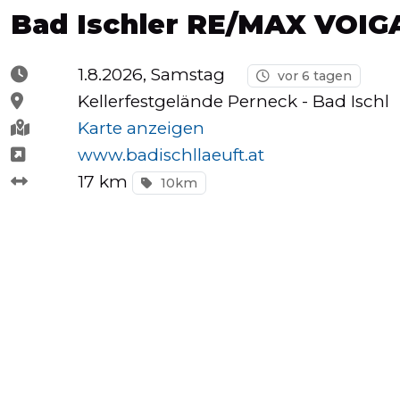
Bad Ischler RE/MAX VOIGA
Halbmarathons
1.8.2026, Samstag
vor 6 tagen
OCR
Kellerfestgelände Perneck -
Bad Ischl
Karte anzeigen
www.badischllaeuft.at
Wien
17 km
10km
Virtuelle
Läufe
Kinder
events