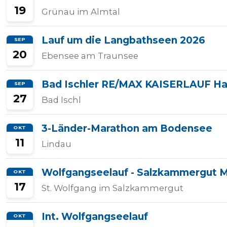
19
Grünau im Almtal
Lauf um die Langbathseen 2026
SEP
20
Ebensee am Traunsee
Bad Ischler RE/MAX KAISERLAUF H
SEP
27
Bad Ischl
3-Länder-Marathon am Bodensee
OKT
11
Lindau
Wolfgangseelauf - Salzkammergut 
OKT
17
St. Wolfgang im Salzkammergut
Int. Wolfgangseelauf
OKT