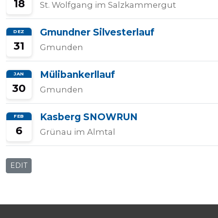
18
St. Wolfgang im Salzkammergut
Gmundner Silvesterlauf
DEZ
31
Gmunden
Mülibankerllauf
JAN
30
Gmunden
Kasberg SNOWRUN
FEB
6
Grünau im Almtal
EDIT