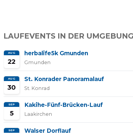
Tempo
Rechner
LAUFEVENTS IN DER UMGEBUNG
herbalife5k Gmunden
AUG
Wettkampfzeit-
22
Gmunden
Prognose
St. Konrader Panoramalauf
AUG
30
St. Konrad
Herzfrequenzzonen
Kakihe-Fünf-Brücken-Lauf
SEP
Event
5
Laakirchen
hinzufügen
Walser Dorflauf
SEP