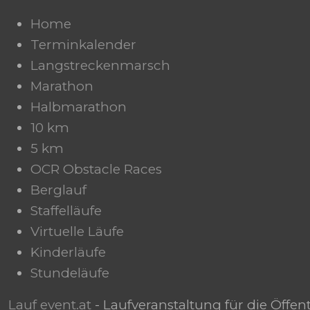
Home
Terminkalender
Langstreckenmarsch
Marathon
Halbmarathon
10 km
5 km
OCR Obstacle Races
Berglauf
Staffelläufe
Virtuelle Läufe
Kinderläufe
Stundeläufe
Lauf event.at
- Laufveranstaltung für die Öffen