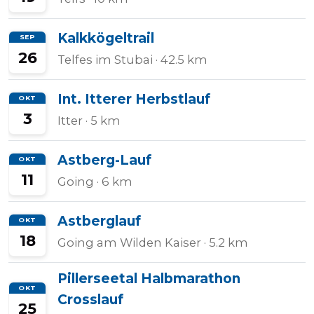
Kalkkögeltrail
SEP
26
Telfes im Stubai
· 42.5 km
Int. Itterer Herbstlauf
OKT
3
Itter
· 5 km
Astberg-Lauf
OKT
11
Going
· 6 km
Astberglauf
OKT
18
Going am Wilden Kaiser
· 5.2 km
Pillerseetal Halbmarathon
OKT
Crosslauf
25