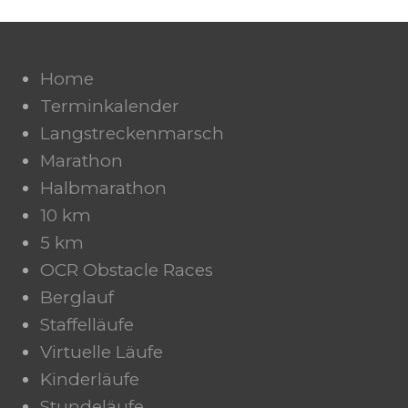
Home
Terminkalender
Langstreckenmarsch
Marathon
Halbmarathon
10 km
5 km
OCR Obstacle Races
Berglauf
Staffelläufe
Virtuelle Läufe
Kinderläufe
Stundeläufe