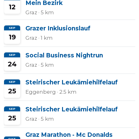
Mein Bezirk
12
Graz
· 5 km
Grazer Inklusionslauf
SEP
19
Graz
· 1 km
Social Business Nightrun
SEP
24
Graz
· 5 km
Steirischer Leukämiehilfelauf
SEP
25
Eggenberg
· 2.5 km
Steirischer Leukämiehilfelauf
SEP
25
Graz
· 5 km
Graz Marathon - Mc Donalds
OKT