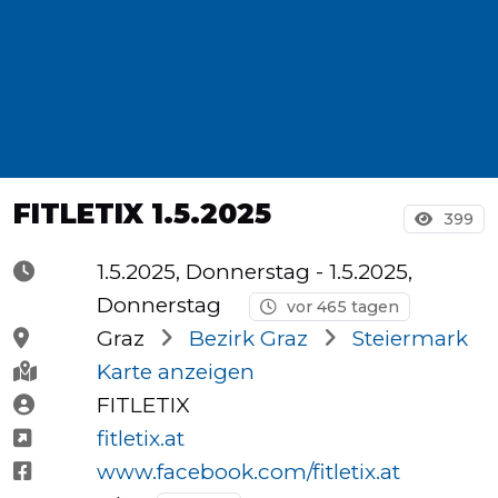
Halbmarathons
OCR
FITLETIX 1.5.2025
Wien
399
1.5.2025, Donnerstag
- 1.5.2025,
Donnerstag
vor 465 tagen
Virtuelle
Graz
Bezirk Graz
Steiermark
Läufe
Karte anzeigen
FITLETIX
fitletix.at
Kinder
www.facebook.com/fitletix.at
events