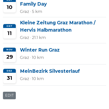
Family Day
10
Graz
· 5 km
Kleine Zeitung Graz Marathon /
OKT
Hervis Halbmarathon
11
Graz
· 21.1 km
Winter Run Graz
NOV
29
Graz
· 10 km
MeinBezirk Silvesterlauf
DEZ
31
Graz
· 10 km
EDIT