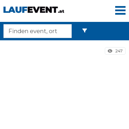
Home
247
Laufveranstaltungen
Langstreckenmarsche
Marathons