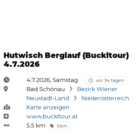
Halbmarathons
OCR
Hutwisch Berglauf (Buckltour)
Wien
4.7.2026
4.7.2026, Samstag
vor 34 tagen
Virtuelle
Bad Schönau
Bezirk Wiener
Läufe
Neustadt-Land
Niederösterreich
Karte anzeigen
www.buckltour.at
Kinder
5.5 km
5km
events