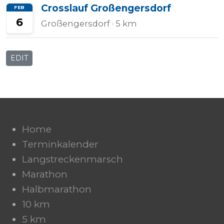
Crosslauf Großengersdorf
FEB
6
Großengersdorf
· 5 km
EDIT
Home
Terminkalender
Langstreckenmarsch
Marathon
Halbmarathon
10 km
5 km