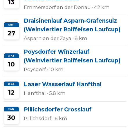
13
Emmersdorf an der Donau
· 42 km
Draisinenlauf Asparn-Grafensulz
SEP
(Weinviertler Raiffeisen Laufcup)
27
Asparn an der Zaya
· 8 km
Poysdorfer Winzerlauf
OKT
(Weinviertler Raiffeisen Laufcup)
10
Poysdorf
· 10 km
Laaer Wasserlauf Hanfthal
DEZ
12
Hanfthal
· 5.8 km
Pillichsdorfer Crosslauf
JAN
30
Pillichsdorf
· 6 km