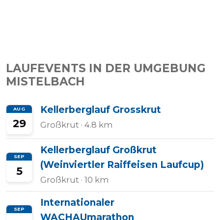
LAUFEVENTS IN DER UMGEBUNG
MISTELBACH
Kellerberglauf Grosskrut
AUG
29
Großkrut
· 4.8 km
Kellerberglauf Großkrut
SEP
(Weinviertler Raiffeisen Laufcup)
5
Großkrut
· 10 km
Internationaler
SEP
WACHAUmarathon