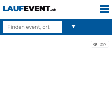
Home
257
Laufveranstaltungen
Langstreckenmarsche
Marathons