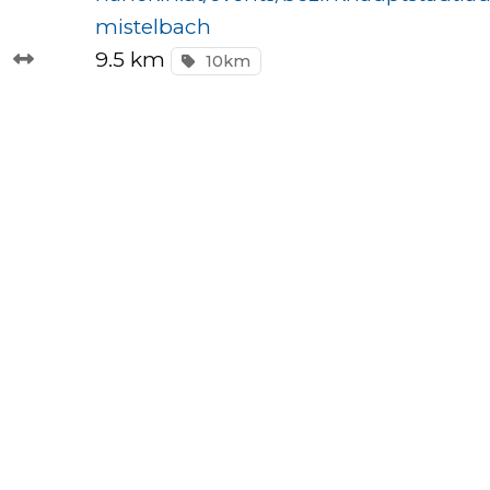
mistelbach
9.5 km
10km
Tempo
Rechner
Wettkampfzeit-
Prognose
Herzfrequenzzonen
Event
hinzufügen