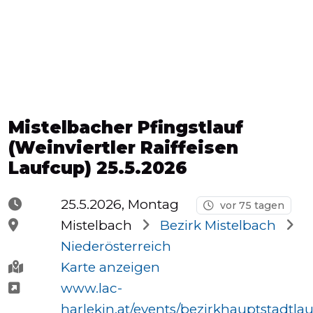
Halbmarathons
OCR
Mistelbacher Pfingstlauf
Wien
(Weinviertler Raiffeisen
Laufcup) 25.5.2026
Virtuelle
25.5.2026, Montag
vor 75 tagen
Läufe
Mistelbach
Bezirk Mistelbach
Niederösterreich
Karte anzeigen
Kinder
www.lac-
events
harlekin.at/events/bezirkhauptstadtlau