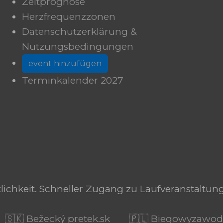
Zeitprognose
Herzfrequenzzonen
Datenschutzerklärung &
Nutzungsbedingungen
event hinzufügen
Terminkalender 2027
tlichkeit. Schneller Zugang zu Laufveranstaltun
🇸🇰 Bežecký pretek.sk
🇵🇱 Biegowyzawod