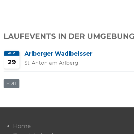
Tempo
Rechner
LAUFEVENTS IN DER UMGEBUNG
Arlberger Wadlbeisser
AUG
Wettkampfzeit-
29
St. Anton am Arlberg
Prognose
EDIT
Herzfrequenzzonen
Event
hinzufügen
Home