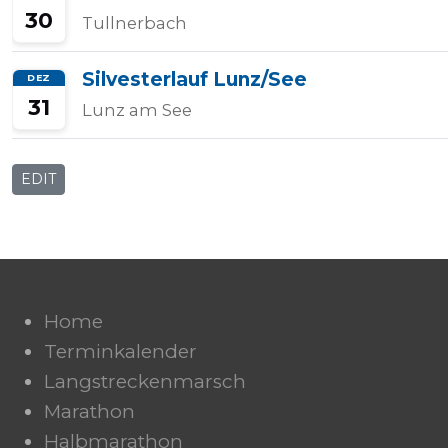
30
Tullnerbach
Silvesterlauf Lunz/See
DEZ
31
Lunz am See
EDIT
Home
Terminkalender
Langstreckenmarsch
Marathon
Halbmarathon