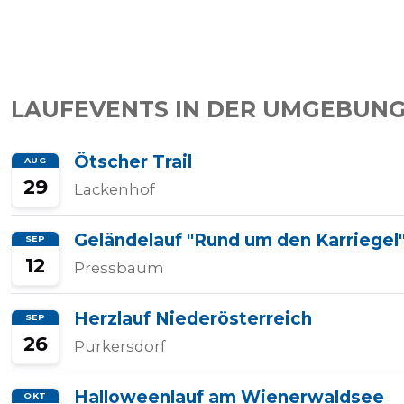
Tempo
Rechner
LAUFEVENTS IN DER UMGEBUNG
Ötscher Trail
AUG
Wettkampfzeit-
29
Lackenhof
Prognose
Geländelauf "Rund um den Karriegel
SEP
12
Pressbaum
Herzfrequenzzonen
Herzlauf Niederösterreich
SEP
Event
26
Purkersdorf
hinzufügen
Halloweenlauf am Wienerwaldsee
OKT