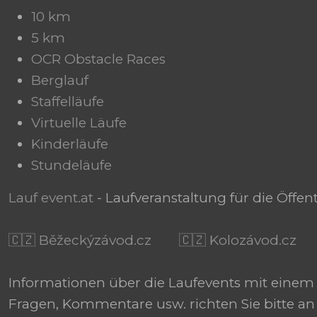
10 km
5 km
OCR Obstacle Races
Berglauf
Staffelläufe
Virtuelle Läufe
Kinderläufe
Stundeläufe
Lauf event.at
- Laufveranstaltung für die Öffen
🇨🇿 Běžeckýzávod.cz
🇨🇿 Kolozávod.cz
Informationen über die Laufevents mit einem Li
Fragen, Kommentare usw. richten Sie bitte an