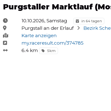
Purgstaller Marktlauf (Mo
Halbmarathons
10.10.2026, Samstag
in 64 tagen
OCR
Purgstall an der Erlauf
Bezirk Sche
Karte anzeigen
my.raceresult.com/374785
Wien
6.4 km
5km
Virtuelle
Läufe
Kinder
events