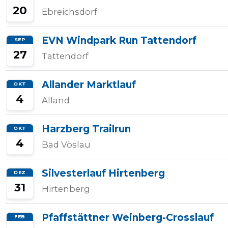
20
Ebreichsdorf
EVN Windpark Run Tattendorf
SEP
27
Tattendorf
Allander Marktlauf
OKT
4
Alland
Harzberg Trailrun
OKT
4
Bad Vöslau
Silvesterlauf Hirtenberg
DEZ
31
Hirtenberg
Pfaffstättner Weinberg-Crosslauf
FEB