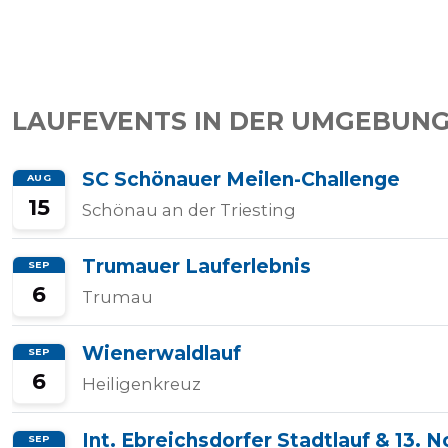
Tempo
Rechner
LAUFEVENTS IN DER UMGEBUN
SC Schönauer Meilen-Challenge
AUG
Wettkampfzeit-
15
Schönau an der Triesting
Prognose
Trumauer Lauferlebnis
SEP
6
Trumau
Herzfrequenzzonen
Wienerwaldlauf
SEP
Event
6
Heiligenkreuz
hinzufügen
Int. Ebreichsdorfer Stadtlauf & 13.
SEP