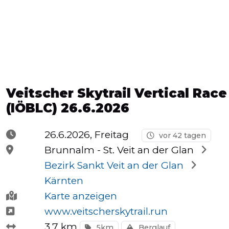
Halbmarathons
OCR
Veitscher Skytrail Vertical Race
Wien
(IÖBLC) 26.6.2026
26.6.2026, Freitag
vor 42 tagen
Virtuelle
Brunnalm -
St. Veit an der Glan
Läufe
Bezirk Sankt Veit an der Glan
Kärnten
Karte anzeigen
Kinder
www.veitscherskytrail.run
events
3.7 km
5km
Berglauf