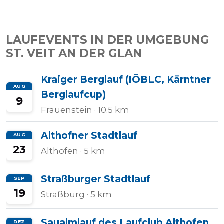
LAUFEVENTS IN DER UMGEBUNG
ST. VEIT AN DER GLAN
Kraiger Berglauf (IÖBLC, Kärntner
AUG
Berglaufcup)
9
Frauenstein
· 10.5 km
Althofner Stadtlauf
AUG
23
Althofen
· 5 km
Straßburger Stadtlauf
SEP
19
Straßburg
· 5 km
Saualmlauf des Laufclub Althofen
DEZ