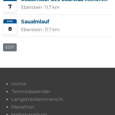
7
Eberstein
· 11.7 km
Saualmlauf
DEZ
8
Eberstein
· 11.7 km
EDIT
Home
Terminkalender
Langstreckenmarsch
Marathon
Halbmarathon