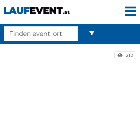
Home
212
Laufveranstaltungen
Langstreckenmarsche
Marathons