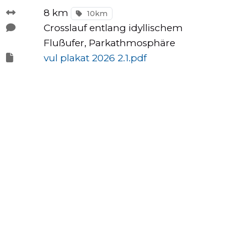
8 km
10km
Crosslauf entlang idyllischem
Tempo
Flußufer, Parkathmosphäre
Rechner
vul plakat 2026 2.1.pdf
Wettkampfzeit-
Prognose
Herzfrequenzzonen
Event
hinzufügen