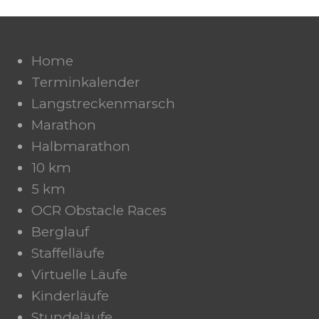
Home
Terminkalender
Langstreckenmarsch
Marathon
Halbmarathon
10 km
5 km
OCR Obstacle Races
Berglauf
Staffelläufe
Virtuelle Läufe
Kinderläufe
Stundeläufe