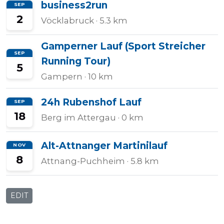
business2run
SEP
2
Vöcklabruck
· 5.3 km
Gamperner Lauf (Sport Streicher
SEP
Running Tour)
5
Gampern
· 10 km
24h Rubenshof Lauf
SEP
18
Berg im Attergau
· 0 km
Alt-Attnanger Martinilauf
NOV
8
Attnang-Puchheim
· 5.8 km
EDIT