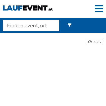
Home
528
Laufveranstaltungen
Langstreckenmarsche
Marathons