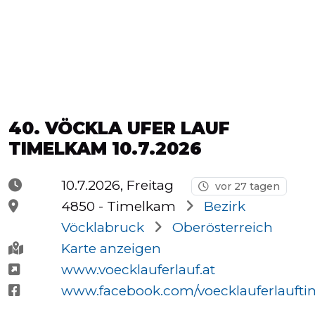
Halbmarathons
OCR
40. VÖCKLA UFER LAUF
Wien
TIMELKAM 10.7.2026
10.7.2026, Freitag
vor 27 tagen
Virtuelle
4850 -
Timelkam
Bezirk
Läufe
Vöcklabruck
Oberösterreich
Karte anzeigen
www.voecklauferlauf.at
Kinder
www.facebook.com/voecklauferlauft
events