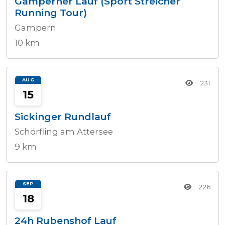
Gamperner Lauf (Sport Streicher
Running Tour)
Gampern
10 km
AUG
231
15
Sickinger Rundlauf
Schörfling am Attersee
9 km
SEP
226
18
24h Rubenshof Lauf