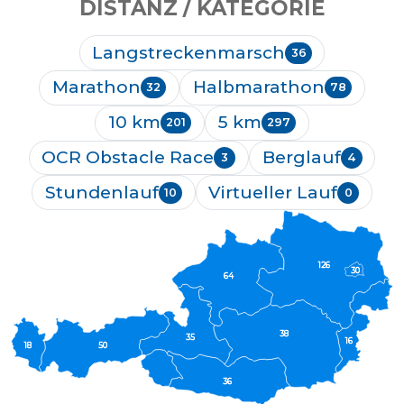
DISTANZ / KATEGORIE
Langstreckenmarsch
36
Marathon
Halbmarathon
32
78
10 km
5 km
201
297
OCR Obstacle Race
Berglauf
3
4
Stundenlauf
Virtueller Lauf
10
0
126
30
64
38
35
16
18
50
36