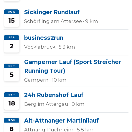
Halbmarathons
Sickinger Rundlauf
AUG
15
Schörfling am Attersee
· 9 km
OCR
business2run
SEP
2
Vöcklabruck
· 5.3 km
Wien
Gamperner Lauf (Sport Streicher
SEP
Running Tour)
5
Gampern
· 10 km
Virtuelle
Läufe
24h Rubenshof Lauf
SEP
18
Berg im Attergau
· 0 km
Kinder
Alt-Attnanger Martinilauf
NOV
events
8
Attnang-Puchheim
· 5.8 km