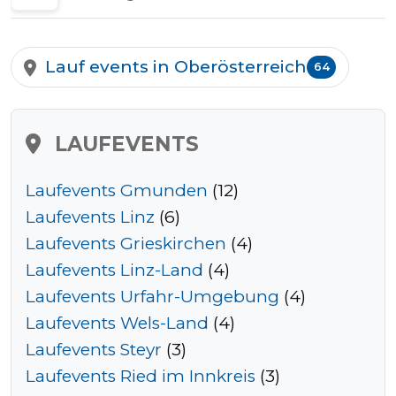
Tempo
Lauf events in Oberösterreich
64
Rechner
LAUFEVENTS
Wettkampfzeit-
Laufevents Gmunden
(12)
Prognose
Laufevents Linz
(6)
Laufevents Grieskirchen
(4)
Laufevents Linz-Land
(4)
Herzfrequenzzonen
Laufevents Urfahr-Umgebung
(4)
Laufevents Wels-Land
(4)
Event
Laufevents Steyr
(3)
hinzufügen
Laufevents Ried im Innkreis
(3)