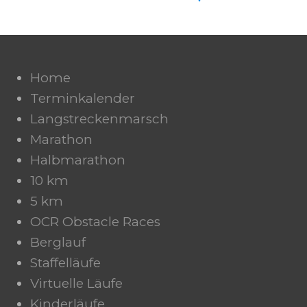
Home
Terminkalender
Langstreckenmarsch
Marathon
Halbmarathon
10 km
5 km
OCR Obstacle Races
Berglauf
Staffelläufe
Virtuelle Läufe
Kinderläufe