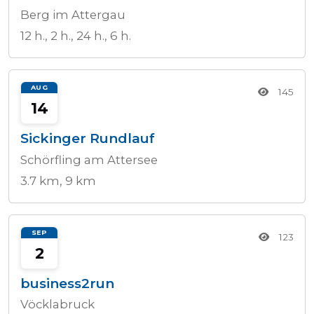
Berg im Attergau
12 h., 2 h., 24 h., 6 h.
AUG
145
14
Sickinger Rundlauf
Schörfling am Attersee
3.7 km, 9 km
SEP
123
2
business2run
Vöcklabruck