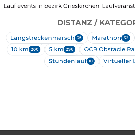
Lauf events in bezirk Grieskirchen, Laufverans
DISTANZ / KATEGO
Langstreckenmarsch
Marathon
35
32
10 km
5 km
OCR Obstacle Ra
200
296
Stundenlauf
Virtueller
10