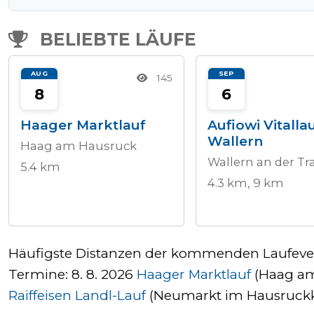
BELIEBTE LÄUFE
AUG
SEP
145
8
6
Haager Marktlauf
Aufiowi Vitalla
Wallern
Haag am Hausruck
Wallern an der Tr
5.4 km
4.3 km, 9 km
Häufigste Distanzen der kommenden Laufevents 
Termine: 8. 8. 2026
Haager Marktlauf
(Haag am
Raiffeisen Landl-Lauf
(Neumarkt im Hausruckkr