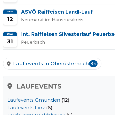
Halbmarathons
ASVÖ Raiffeisen Landl-Lauf
SEP
12
Neumarkt im Hausruckkreis
OCR
Int. Raiffeisen Silvesterlauf Peuerb
DEZ
31
Peuerbach
Wien
Lauf events in Oberösterreich
64
Virtuelle
Läufe
LAUFEVENTS
Laufevents Gmunden
(12)
Kinder
Laufevents Linz
(6)
events