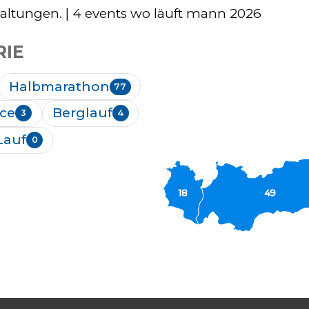
taltungen. | 4 events wo läuft mann 2026
RIE
Halbmarathon
77
ce
Berglauf
3
4
 Lauf
0
18
49