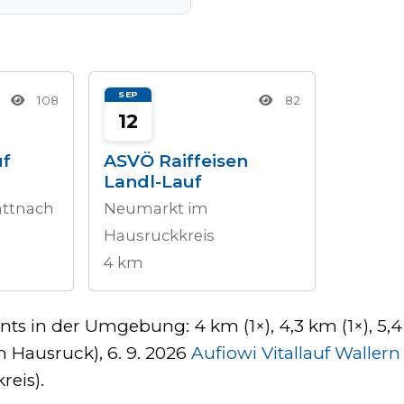
SEP
108
82
12
uf
ASVÖ Raiffeisen
Landl-Lauf
attnach
Neumarkt im
Hausruckkreis
4 km
in der Umgebung: 4 km (1×), 4,3 km (1×), 5,4 km
 Hausruck), 6. 9. 2026
Aufiowi Vitallauf Wallern
eis).