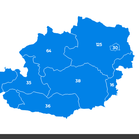
125
30
64
38
35
16
36