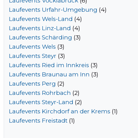
Laufevents Vöcklabruck
(6)
Laufevents Urfahr-Umgebung
(4)
Laufevents Wels-Land
(4)
Tempo
Laufevents Linz-Land
(4)
Rechner
Laufevents Schärding
(3)
Laufevents Wels
(3)
Laufevents Steyr
(3)
Wettkampfzeit-
Laufevents Ried im Innkreis
(3)
Prognose
Laufevents Braunau am Inn
(3)
Laufevents Perg
(2)
Laufevents Rohrbach
(2)
Herzfrequenzzonen
Laufevents Steyr-Land
(2)
Laufevents Kirchdorf an der Krems
(1)
Event
Laufevents Freistadt
(1)
hinzufügen