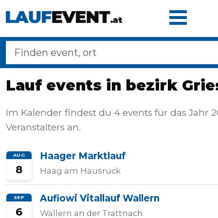
Home
Lauf events in bezirk Gr
Laufveranstaltungen
Im Kalender findest du 4 events für das Jahr 
Veranstalters an.
Langstreckenmarsche
Haager Marktlauf
AUG
8
Haag am Hausruck
Marathons
Aufiowi Vitallauf Wallern
SEP
6
Wallern an der Trattnach