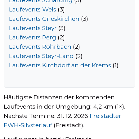
Laufevents Schärding
(3)
Laufevents Wels
(3)
Laufevents Grieskirchen
(3)
Tempo
Laufevents Steyr
(3)
Rechner
Laufevents Perg
(2)
Laufevents Rohrbach
(2)
Laufevents Steyr-Land
(2)
Wettkampfzeit-
Laufevents Kirchdorf an der Krems
(1)
Prognose
Herzfrequenzzonen
Häufigste Distanzen der kommenden
Laufevents in der Umgebung: 4,2 km (1×).
Event
Nächste Termine: 31. 12. 2026
Freistädter
hinzufügen
EWH-Silvsterlauf
(Freistadt).