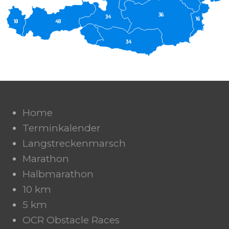
36
34
16
18
48
34
Home
Terminkalender
Langstreckenmarsch
Marathon
Halbmarathon
10 km
5 km
OCR Obstacle Races