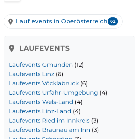
Halbmarathons
Lauf events in Oberösterreich
62
OCR
LAUFEVENTS
Wien
Laufevents Gmunden
(12)
Laufevents Linz
(6)
Laufevents Vöcklabruck
(6)
Virtuelle
Laufevents Urfahr-Umgebung
(4)
Läufe
Laufevents Wels-Land
(4)
Laufevents Linz-Land
(4)
Laufevents Ried im Innkreis
(3)
Kinder
Laufevents Braunau am Inn
(3)
events