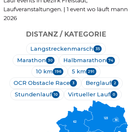
Lauf events in bezirk Freistadt,
Laufveranstaltungen. | 1 event wo läuft mann
2026
DISTANZ / KATEGORIE
Langstreckenmarsch
35
Marathon
Halbmarathon
30
74
10 km
5 km
196
291
OCR Obstacle Race
Berglauf
3
2
Stundenlauf
Virtueller Lauf
10
0
123
30
62