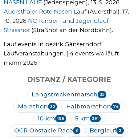
NASEN LAUF
(Jedenspeigen), 13. 9. 2026
Auersthaler Rote Nasen Lauf
(Auersthal), 17.
10. 2026
NÖ Kinder- und Jugendlauf
Strasshof
(Straßhof an der Nordbahn).
Lauf events in bezirk Gänserndorf,
Laufveranstaltungen. | 4 events wo läuft
mann 2026
DISTANZ / KATEGORIE
Langstreckenmarsch
35
Marathon
Halbmarathon
30
74
10 km
5 km
196
291
OCR Obstacle Race
Berglauf
3
2