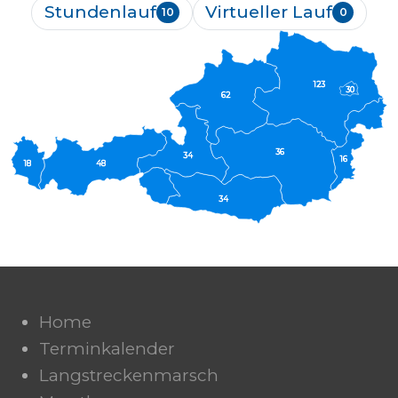
Stundenlauf
Virtueller Lauf
10
0
123
30
62
36
34
16
18
48
34
Home
Terminkalender
Langstreckenmarsch