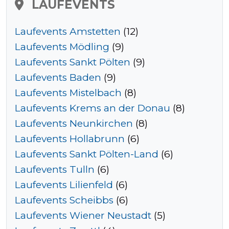
LAUFEVENTS
Laufevents Amstetten
(12)
Tempo
Laufevents Mödling
(9)
Rechner
Laufevents Sankt Pölten
(9)
Laufevents Baden
(9)
Laufevents Mistelbach
(8)
Wettkampfzeit-
Laufevents Krems an der Donau
(8)
Prognose
Laufevents Neunkirchen
(8)
Laufevents Hollabrunn
(6)
Laufevents Sankt Pölten-Land
(6)
Herzfrequenzzonen
Laufevents Tulln
(6)
Laufevents Lilienfeld
(6)
Event
Laufevents Scheibbs
(6)
hinzufügen
Laufevents Wiener Neustadt
(5)