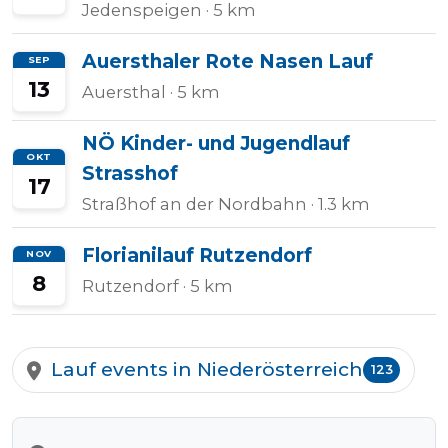
Jedenspeigen
· 5 km
Halbmarathons
Auersthaler Rote Nasen Lauf
SEP
13
Auersthal
· 5 km
OCR
NÖ Kinder- und Jugendlauf
OKT
Strasshof
17
Wien
Straßhof an der Nordbahn
· 1.3 km
Florianilauf Rutzendorf
NOV
8
Virtuelle
Rutzendorf
· 5 km
Läufe
Lauf events in Niederösterreich
123
Kinder
events