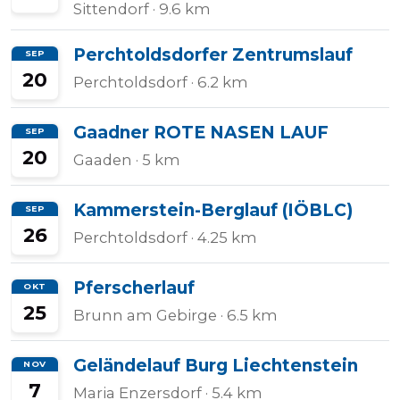
Sittendorf
· 9.6 km
Halbmarathons
Perchtoldsdorfer Zentrumslauf
SEP
20
Perchtoldsdorf
· 6.2 km
OCR
Gaadner ROTE NASEN LAUF
SEP
20
Gaaden
· 5 km
Wien
Kammerstein-Berglauf (IÖBLC)
SEP
26
Perchtoldsdorf
· 4.25 km
Virtuelle
Läufe
Pferscherlauf
OKT
25
Brunn am Gebirge
· 6.5 km
Kinder
Geländelauf Burg Liechtenstein
NOV
events
7
Maria Enzersdorf
· 5.4 km