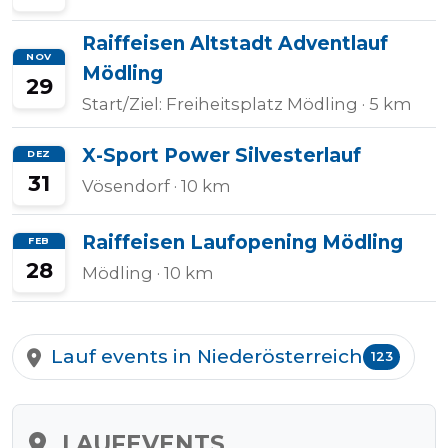
Raiffeisen Altstadt Adventlauf
NOV
Mödling
Tempo
29
Rechner
Start/Ziel: Freiheitsplatz Mödling
· 5 km
X-Sport Power Silvesterlauf
DEZ
31
Vösendorf
· 10 km
Wettkampfzeit-
Prognose
Raiffeisen Laufopening Mödling
FEB
28
Mödling
· 10 km
Herzfrequenzzonen
Lauf events in Niederösterreich
123
Event
hinzufügen
LAUFEVENTS