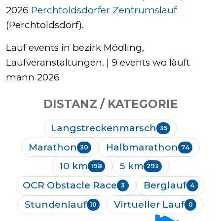
2026
Perchtoldsdorfer Zentrumslauf
(Perchtoldsdorf).
Lauf events in bezirk Mödling,
Laufveranstaltungen. | 9 events wo läuft
mann 2026
DISTANZ / KATEGORIE
Langstreckenmarsch
35
Marathon
Halbmarathon
30
74
10 km
5 km
198
293
OCR Obstacle Race
Berglauf
3
4
Stundenlauf
Virtueller Lauf
10
0