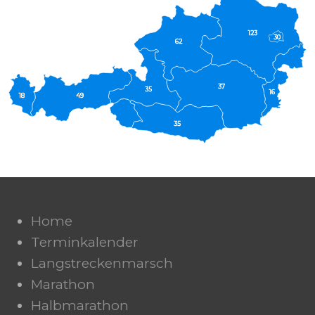
123
30
62
37
35
16
18
49
35
Home
Terminkalender
Langstreckenmarsch
Marathon
Halbmarathon