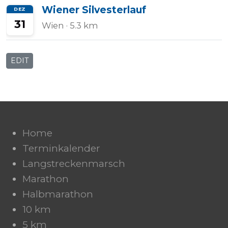
Wiener Silvesterlauf
DEZ
31
Wien
· 5.3 km
EDIT
Home
Terminkalender
Langstreckenmarsch
Marathon
Halbmarathon
10 km
5 km