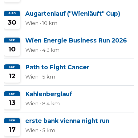
Augartenlauf ("Wienläuft" Cup)
AUG
30
Wien
· 10 km
Wien Energie Business Run 2026
SEP
10
Wien
· 4.3 km
Path to Fight Cancer
SEP
12
Wien
· 5 km
Kahlenberglauf
SEP
13
Wien
· 8.4 km
erste bank vienna night run
SEP
17
Wien
· 5 km