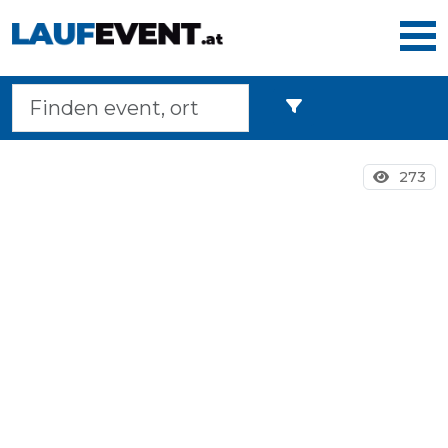
Home
273
Laufveranstaltungen
Langstreckenmarsche
Marathons