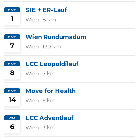
SIE + ER-Lauf
NOV
1
Wien
· 8 km
Wien Rundumadum
NOV
7
Wien
· 130 km
LCC Leopoldilauf
NOV
8
Wien
· 7 km
Move for Health
NOV
14
Wien
· 5 km
LCC Adventlauf
DEZ
6
Wien
· 3 km