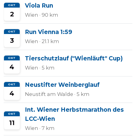
Viola Run
OKT
2
Wien
· 90 km
Run Vienna 1:59
OKT
3
Wien
· 21.1 km
Tierschutzlauf ("Wienläuft" Cup)
OKT
4
Wien
· 5 km
Neustifter Weinberglauf
OKT
4
Neustift am Walde
· 5 km
Int. Wiener Herbstmarathon des
OKT
LCC-Wien
11
Wien
· 7 km