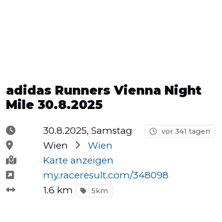
Halbmarathons
OCR
adidas Runners Vienna Night
Wien
Mile 30.8.2025
30.8.2025, Samstag
vor 341 tagen
Virtuelle
Wien
Wien
Läufe
Karte anzeigen
my.raceresult.com/348098
1.6 km
5km
Kinder
events