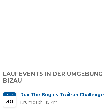
Tempo
Rechner
Wettkampfzeit-
Prognose
LAUFEVENTS IN DER UMGEBUNG
Herzfrequenzzonen
BIZAU
Event
Run The Bugles Trailrun Challenge
AUG
hinzufügen
30
Krumbach
· 15 km