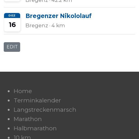
Bregenz
· 42.2 km
Bregenzer Nikololauf
DEZ
16
Bregenz
· 4 km
EDIT
Home
Terminkalender
Langstreckenmarsch
Marathon
Halbmarathon
10 km