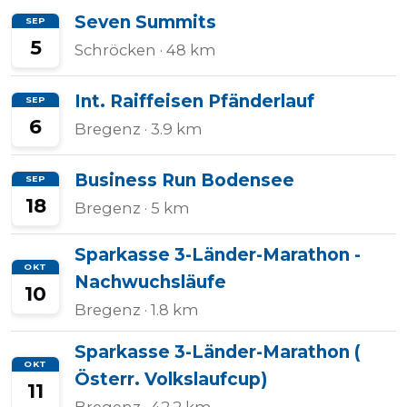
Seven Summits
SEP
5
Schröcken
· 48 km
Int. Raiffeisen Pfänderlauf
SEP
6
Bregenz
· 3.9 km
Business Run Bodensee
SEP
18
Bregenz
· 5 km
Sparkasse 3-Länder-Marathon -
OKT
Nachwuchsläufe
10
Bregenz
· 1.8 km
Sparkasse 3-Länder-Marathon (
OKT
Österr. Volkslaufcup)
11