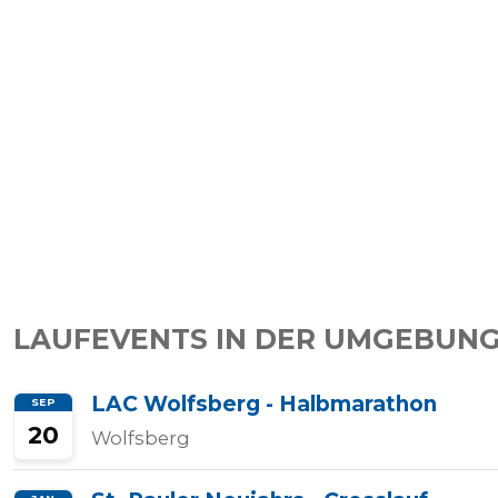
Halbmarathons
OCR
Wien
Virtuelle
LAUFEVENTS IN DER UMGEBUNG 
Läufe
LAC Wolfsberg - Halbmarathon
SEP
20
Wolfsberg
Kinder
events