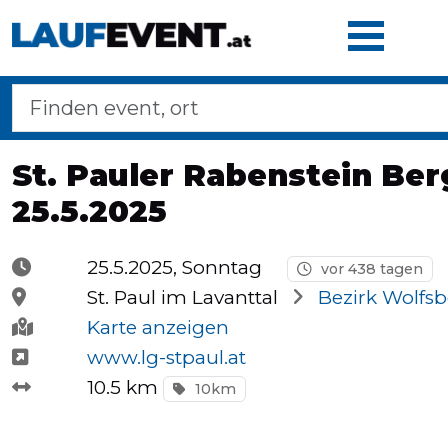
Home
St. Pauler Rabenstein Ber
25.5.2025
Laufveranstaltungen
25.5.2025, Sonntag
vor 438 tagen
Langstreckenmarsche
St. Paul im Lavanttal
Bezirk Wolfs
Karte anzeigen
www.lg-stpaul.at
Marathons
10.5 km
10km