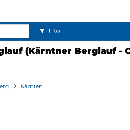
Filter
glauf (Kärntner Berglauf - 
berg
Kärnten