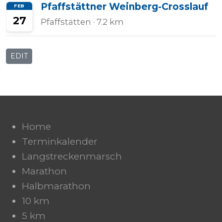
Pfaffstättner Weinberg-Crosslauf
FEB
27
Pfaffstätten
· 7.2 km
EDIT
Home
Terminkalender
Langstreckenmarsch
Marathon
Halbmarathon
10 km
5 km