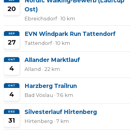
Nordic Walking-Bewerb (Laufcup
20
Ost)
Ebreichsdorf
· 10 km
EVN Windpark Run Tattendorf
SEP
27
Tattendorf
· 10 km
Allander Marktlauf
OKT
4
Alland
· 22 km
Harzberg Trailrun
OKT
4
Bad Vöslau
· 7.6 km
Silvesterlauf Hirtenberg
DEZ
31
Hirtenberg
· 7 km