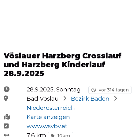
Halbmarathons
OCR
Vöslauer Harzberg Crosslauf
Wien
und Harzberg Kinderlauf
28.9.2025
Virtuelle
28.9.2025, Sonntag
vor 314 tagen
Läufe
Bad Vöslau
Bezirk Baden
Niederösterreich
Karte anzeigen
Kinder
www.wsvbv.at
events
7.6 km
10km