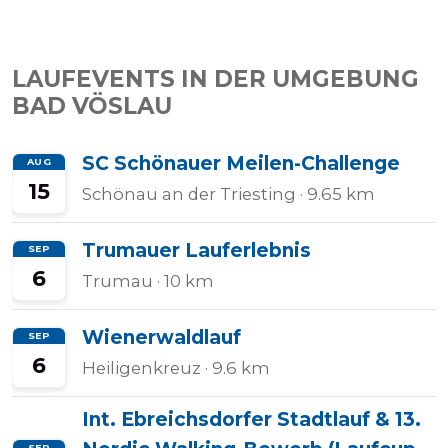
LAUFEVENTS IN DER UMGEBUNG
BAD VÖSLAU
SC Schönauer Meilen-Challenge
AUG
15
Schönau an der Triesting
· 9.65 km
Trumauer Lauferlebnis
SEP
6
Trumau
· 10 km
Wienerwaldlauf
SEP
6
Heiligenkreuz
· 9.6 km
Int. Ebreichsdorfer Stadtlauf & 13.
SEP