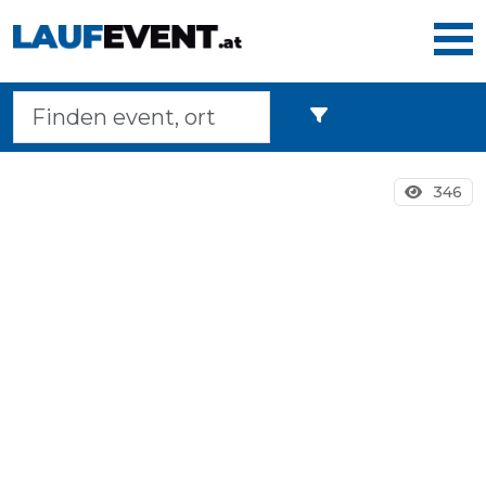
Home
346
Laufveranstaltungen
Langstreckenmarsche
Marathons